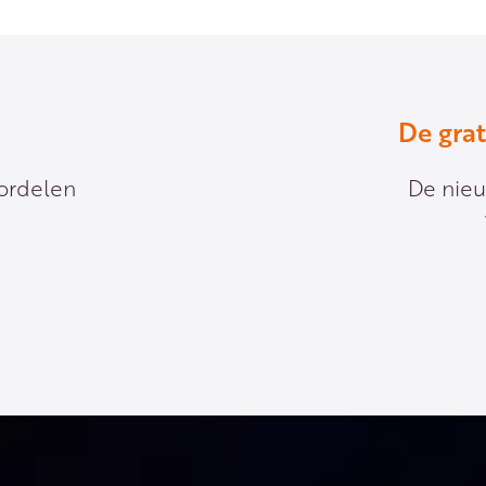
De gra
oordelen
De nieu