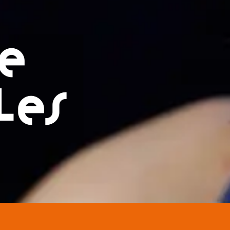
JE
LES