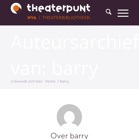
Auteursarchief
van: barry
U bevindt zich hier:
Home
/
barry
Over
barry